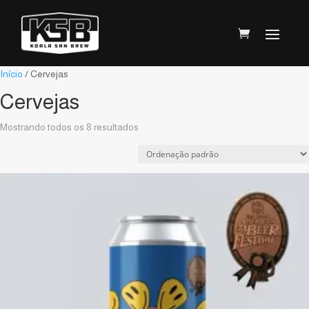
Início
/ Cervejas
Cervejas
Mostrando todos os 8 resultados